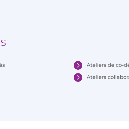
ns

és
Ateliers de co-

Ateliers collabor